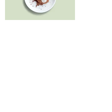
Mousse au chocolate
Notre délicate mais riche mousse au
chocolat.
Une boule
4,00 €
Deux boules
7,00 €